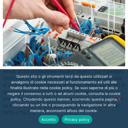
Bonus 2020 sostituzione impianti elettrici Dal 1 Gennaio
Questo sito o gli strumenti terzi da questo utilizzati si
2020 fino al 31 Dicembre 2022 sarà possibile usufruire
avvalgono di cookie necessari al funzionamento ed utili alle
di un bonus, sotto forma di rimborso spese, per lavori di
finalità illustrate nella cookie policy. Se vuoi saperne di più o
ammodernamento degli impianti elettrici condominiali.
negare il consenso a tutti o ad alcuni cookie, consulta la cookie
Arera, l’Autorità per l’energia e l’ambiente, ha disposto di
policy. Chiudendo questo banner, scorrendo questa pagina,
cliccando su un link o proseguendo la navigazione in altra
un bonus per il rinnovo di impianti realizzati prima del
maniera, acconsenti all’uso dei cookie.
1970, o fra […]
Accetto
Privacy policy