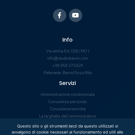
Info
Via emilia Est 158 ( MO )
info@studiobevini.com
+39 059 270429
Referente: Bevini Rosa Rita
Servizi
Amministrazione condominiale
Consulenze personali
Consulenze tecniche
La targhetta dell'amministratore
News
Questo sito o gli strumenti terzi da questo utilizzati si
avvalgono di cookie necessari al funzionamento ed utili alle