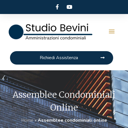
Chi Siamo
Media TV
Richiedi Assistenza
Assemblee Condominiali
Online
Home
»
Assemblee condominiali online