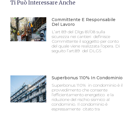
Ti Può Interessare Anche
Committente E Responsabile
Del Lavoro
L’art 89 del Dlgs 81/08 sulla
sicurezza nei cantieri definisce
Committente il soggetto per conto
del quale viene realizzata l’opera. Di
seguito l’art.89 del DLGS
Superbonus 110% In Condominio
Superbonus 110% in condominio è il
provvedimento che consente
l’efficientamento energetico e la
riduzione del rischio sismico al
condominio. Il condominio è
espressamente citato tra