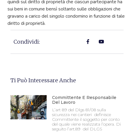
quindi sul diritto di proprietà che ciascun partecipante ha
sui beni in comune bensì soltanto sulle obbligazioni che
gravano a carico del singolo condomino in funzione di tale
diritto di proprietà.
Condividi:
Ti Può Interessare Anche
Committente E Responsabile
Del Lavoro
L’art 89 del Dlgs 81/08 sulla
sicurezza nei cantieri definisce
Committente il soggetto per conto
del quale viene realizzata l’opera. Di
seguito l’art.89 del DLGS