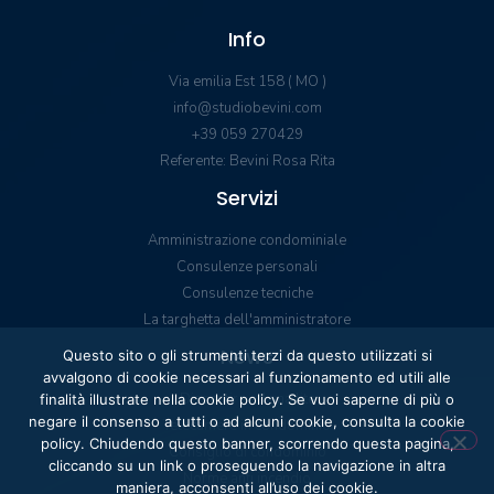
Info
Via emilia Est 158 ( MO )
info@studiobevini.com
+39 059 270429
Referente: Bevini Rosa Rita
Servizi
Amministrazione condominiale
Consulenze personali
Consulenze tecniche
La targhetta dell'amministratore
News
Questo sito o gli strumenti terzi da questo utilizzati si
avvalgono di cookie necessari al funzionamento ed utili alle
Dissentire ad una lite
finalità illustrate nella cookie policy. Se vuoi saperne di più o
negare il consenso a tutti o ad alcuni cookie, consulta la cookie
Telecamere in condominio
policy. Chiudendo questo banner, scorrendo questa pagina,
Consiglio di condominio
cliccando su un link o proseguendo la navigazione in altra
Norme anti incendio
maniera, acconsenti all’uso dei cookie.